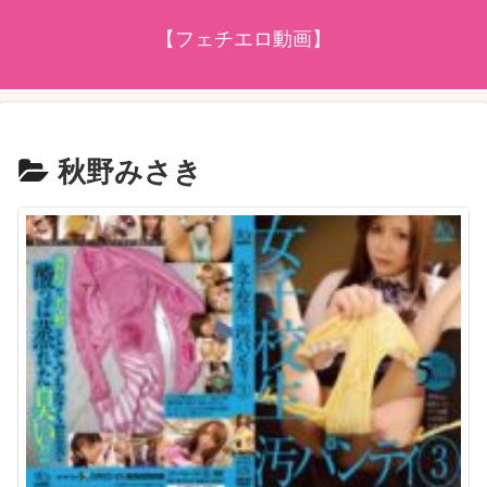
【フェチエロ動画】
秋野みさき